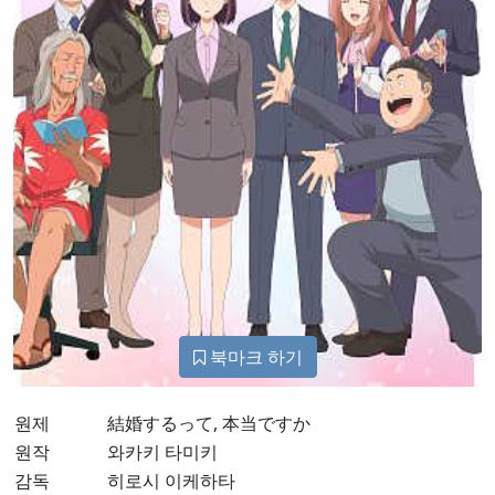
북마크 하기
원제
結婚するって, 本当ですか
원작
와카키 타미키
감독
히로시 이케하타