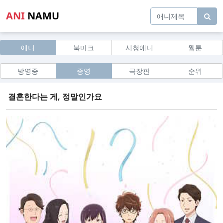
ANI
NAMU
애니
북마크
시청애니
웹툰
방영중
종영
극장판
순위
결혼한다는 게, 정말인가요