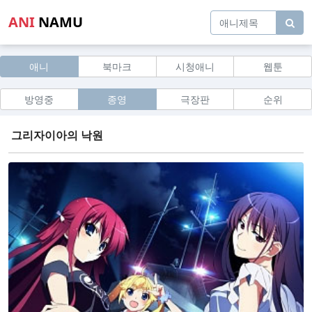
ANI
NAMU
애니
북마크
시청애니
웹툰
방영중
종영
극장판
순위
그리자이아의 낙원