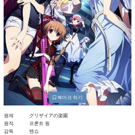
북마크 하기
원제
グリザイアの楽園
원작
프론트 윙
감독
텐쇼