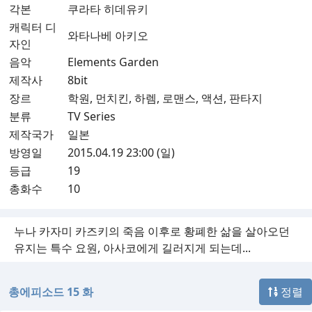
각본
쿠라타 히데유키
캐릭터 디
와타나베 아키오
자인
음악
Elements Garden
제작사
8bit
장르
학원, 먼치킨, 하렘, 로맨스, 액션, 판타지
분류
TV Series
제작국가
일본
방영일
2015.04.19 23:00 (일)
등급
19
총화수
10
누나 카자미 카즈키의 죽음 이후로 황폐한 삶을 살아오던
유지는 특수 요원, 아사코에게 길러지게 되는데...
총에피소드 15 화
정렬