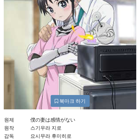
북마크 하기
원제
僕の妻は感情がない
원작
스기우라 지로
감독
요시무라 후미히로