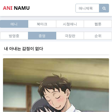
ANI
NAMU
애니
북마크
시청애니
웹툰
방영중
종영
극장판
순위
내 아내는 감정이 없다