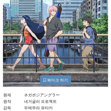
북마크 하기
원제
ネガポジアングラー
원작
네거글러 프로젝트
감독
우에무라 유타카