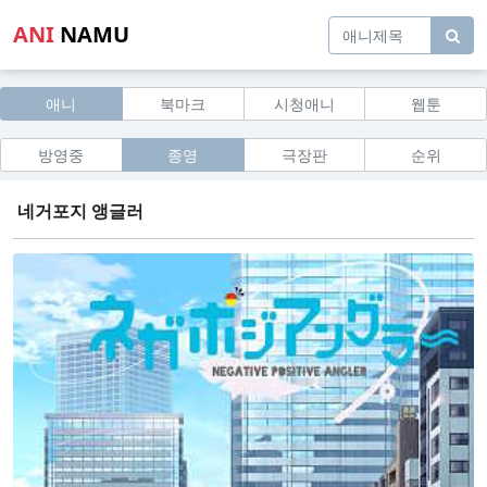
ANI
NAMU
애니
북마크
시청애니
웹툰
방영중
종영
극장판
순위
네거포지 앵글러