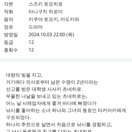
각본
스즈키 토모히로
작화
타니구치 히로미
음악
키쿠야 토모키, 카도카와
장르
드라마
방영일
2024.10.03 22:00 (목)
등급
12
총화수
12
대량의 빚을 지고,
거기에다 의사로부터 남은 수명이 2년이라는
선고를 받은 대학생 사사키 츠네히로.
우울한 나날을 보내고 있는 츠네히로는,
어느 날 사채업자에게 쫓겨 바다에 빠졌다가
낚시를 좋아하는 소녀 하나와 그녀의 동료인 타카아키에게
구조되었다.
하나의 추천으로 살면서 처음으로 낚시를 경험하고,
그 낚시 동료들과 친교를 다지는 츠네히로.