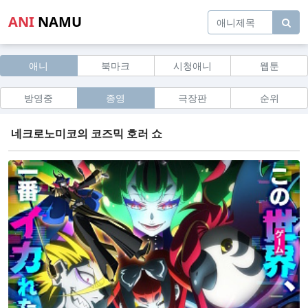
ANI
NAMU
애니
북마크
시청애니
웹툰
방영중
종영
극장판
순위
네크로노미코의 코즈믹 호러 쇼