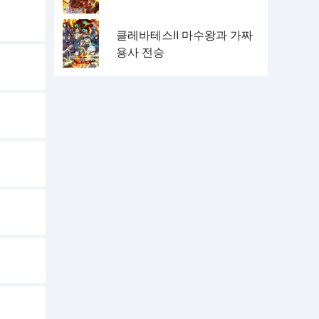
클레바테스Ⅱ 마수왕과 가짜
용사 전승