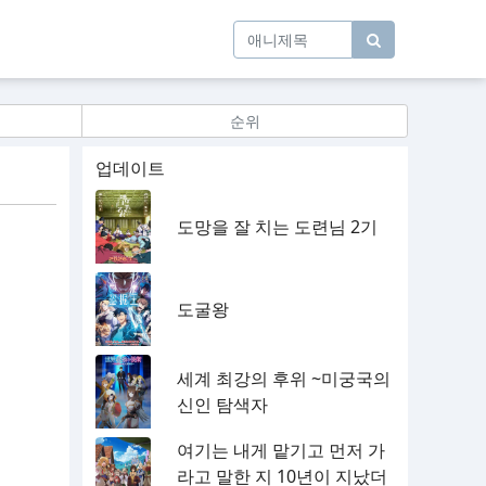
순위
업데이트
도망을 잘 치는 도련님 2기
도굴왕
세계 최강의 후위 ~미궁국의
신인 탐색자
여기는 내게 맡기고 먼저 가
라고 말한 지 10년이 지났더