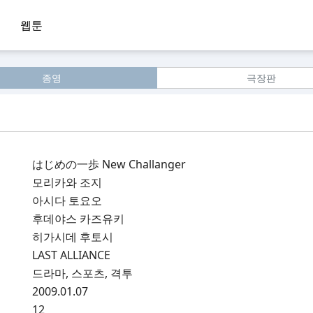
웹툰
종영
극장판
はじめの一歩 New Challanger
모리카와 조지
아시다 토요오
후데야스 카즈유키
히가시데 후토시
LAST ALLIANCE
드라마, 스포츠, 격투
2009.01.07
12