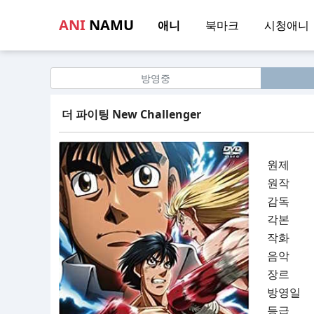
ANI
NAMU
애니
북마크
시청애니
방영중
더 파이팅 New Challenger
원제
원작
감독
각본
작화
음악
장르
방영일
등급