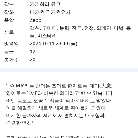
각본
카키하라 유코
작화
나카츠루 카츠요시
음악
Zedd
액션, 코미디, 능력, 전투, 전쟁, 외계인, 마법, 동
장르
물, 미스테리
방영일
2024.10.11 23:40 (금)
등급
12
총화수
20
'DAIMA'라는 단어는 조어로 한자로는 '대마(大魔)'
영어로는 'Evil'과 비슷한 의미라고 할 수 있습니다
어떤 음모로 오공 무리들이 작아져버리고 말았다
이를 해결하러 새로운 세계로 뛰어들게 되었다
미지한 불가사의 세계에서 펼쳐지는 대모험과
격렬한 액션!
특히 오공은 작아진 몸을 보완하려고 오랜만에