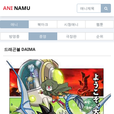
ANI
NAMU
애니
북마크
시청애니
웹툰
방영중
종영
극장판
순위
드래곤볼 DAIMA