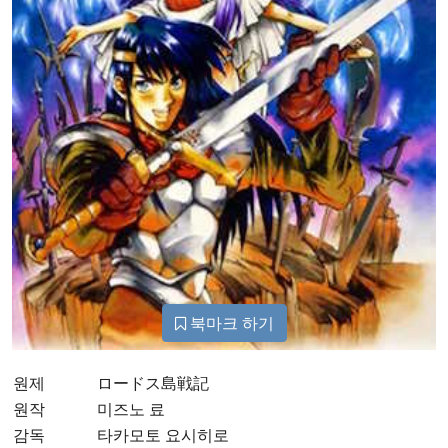
북마크 하기
원제
ロードス島戦記
원작
미즈노 료
감독
타카모토 요시히로