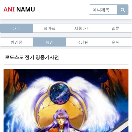
ANI
NAMU
애니
북마크
시청애니
웹툰
방영중
종영
극장판
순위
로도스도 전기 영웅기사전