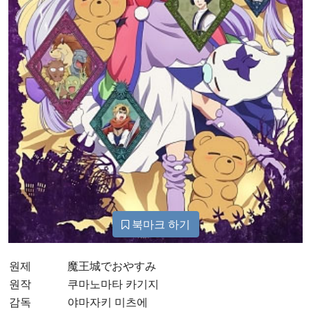
북마크 하기
원제
魔王城でおやすみ
원작
쿠마노마타 카기지
감독
야마자키 미츠에