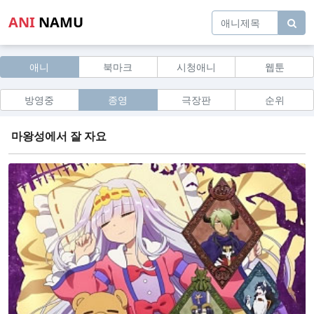
ANI
NAMU
애니
북마크
시청애니
웹툰
방영중
종영
극장판
순위
마왕성에서 잘 자요