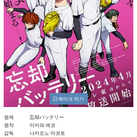
북마크 하기
원제
忘却バッテリー
원작
미카와 에코
감독
나카조노 마코토