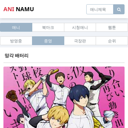
ANI
NAMU
애니
북마크
시청애니
웹툰
방영중
종영
극장판
순위
망각 배터리