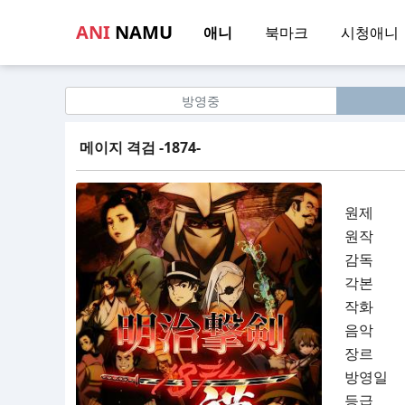
ANI
NAMU
애니
북마크
시청애니
방영중
메이지 격검 -1874-
원제
원작
감독
각본
작화
음악
장르
방영일
등급