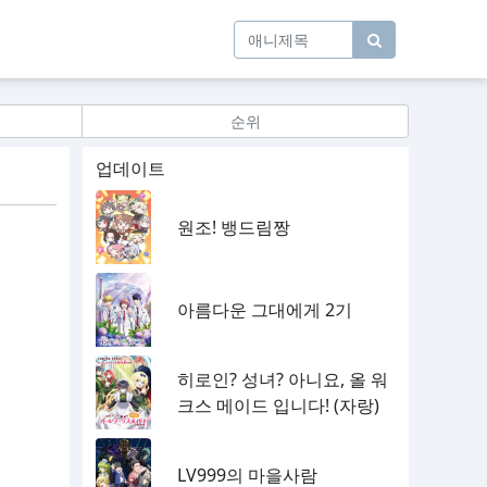
순위
업데이트
원조! 뱅드림짱
아름다운 그대에게 2기
히로인? 성녀? 아니요, 올 워
크스 메이드 입니다! (자랑)
LV999의 마을사람