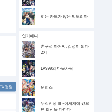
히든 카드가 많은 빅토리아
인기애니
촌구석 아저씨, 검성이 되다
2기
LV999의 마을사람
정렬
원피스
무직전생 Ⅲ ~이세계에 갔으
면 최선을 다한다