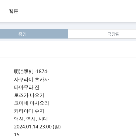
웹툰
종영
극장판
明治撃剣 -1874-
사쿠라이 츠카사
타마무라 진
토즈카 나오키
코미네 마사요리
카타야마 슈지
액션, 역사, 시대
2024.01.14 23:00 (일)
15