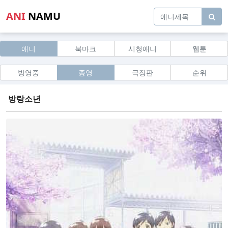
ANI
NAMU
애니
북마크
시청애니
웹툰
방영중
종영
극장판
순위
방랑소년