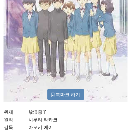
북마크 하기
원제
放浪息子
원작
시무라 타카코
감독
아오키 에이