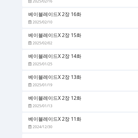
2025/02/16
베이블레이드X 2장 16화
2025/02/10
베이블레이드X 2장 15화
2025/02/02
베이블레이드X 2장 14화
2025/01/25
베이블레이드X 2장 13화
2025/01/19
베이블레이드X 2장 12화
2025/01/13
베이블레이드X 2장 11화
2024/12/30