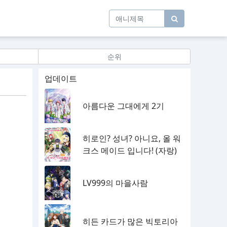
순위
업데이트
아름다운 그대에게 2기
히로인? 성녀? 아니요, 올 워
크스 메이드 입니다! (자랑)
LV999의 마을사람
히든 카드가 많은 빅토리아