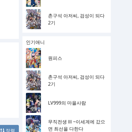
촌구석 아저씨, 검성이 되다
2기
인기애니
원피스
촌구석 아저씨, 검성이 되다
2기
LV999의 마을사람
무직전생 Ⅲ ~이세계에 갔으
면 최선을 다한다
정렬