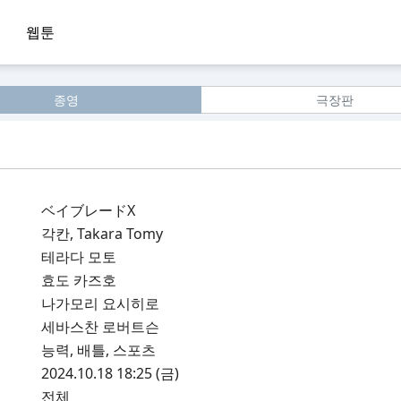
웹툰
종영
극장판
ベイブレードX
각칸, Takara Tomy
테라다 모토
효도 카즈호
나가모리 요시히로
세바스찬 로버트슨
능력, 배틀, 스포츠
2024.10.18 18:25 (금)
전체