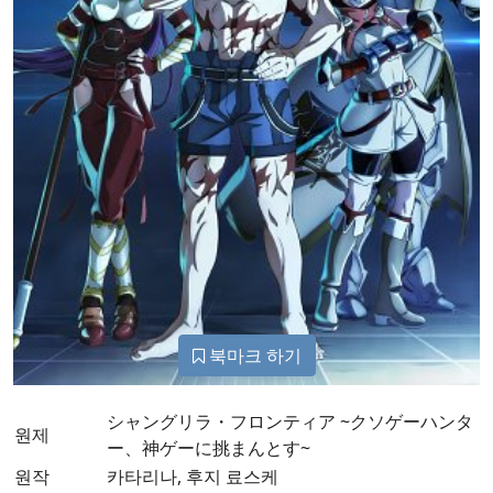
북마크 하기
シャングリラ・フロンティア ~クソゲーハンタ
원제
ー、神ゲーに挑まんとす~
원작
카타리나, 후지 료스케