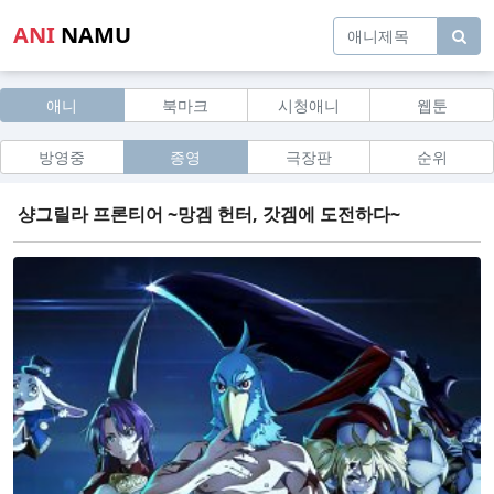
ANI
NAMU
애니
북마크
시청애니
웹툰
방영중
종영
극장판
순위
샹그릴라 프론티어 ~망겜 헌터, 갓겜에 도전하다~