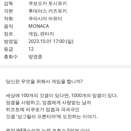
감독
쿠보오카 토시유키
각본
후데야스 카즈유키
작화
쿠라시마 아유미
음악
MONACA
장르
게임, 판타지
방영일
2023.10.01 17:00 (일)
등급
12
총화수
방영중
당신은 무엇을 위해서 게임을 합니까?
세상에 100개의 갓겜이 있다면, 1000개의 망겜이 있다.
망겜을 사랑하고, 망겜에게 사랑받는 남자
히즈토메 라쿠로가 망겜과 극과극인
갓겜 ‘샹그릴라 프론티어’에 도전하는 이야기.
원작 WEB소설은 누적 조회수 5억뷰 이상,