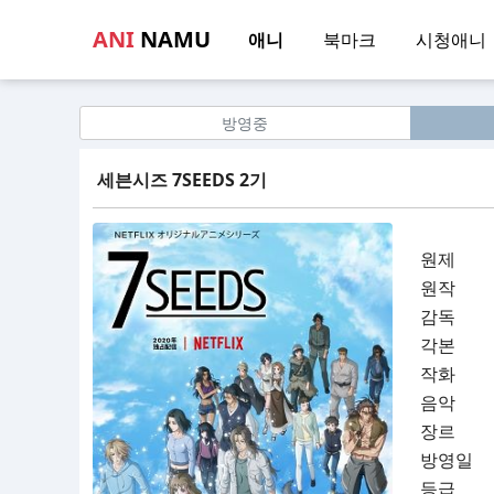
ANI
NAMU
애니
북마크
시청애니
방영중
세븐시즈 7SEEDS 2기
원제
원작
감독
각본
작화
음악
장르
방영일
등급