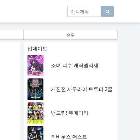
순위
업데이트
소녀 괴수 캐러멜리제
개진전 사무라이 트루퍼 2쿨
뱅드림! 유메미타
뫼비우스 더스트