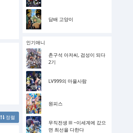
담배 고양이
인기애니
촌구석 아저씨, 검성이 되다
2기
LV999의 마을사람
원피스
정렬
무직전생 Ⅲ ~이세계에 갔으
면 최선을 다한다