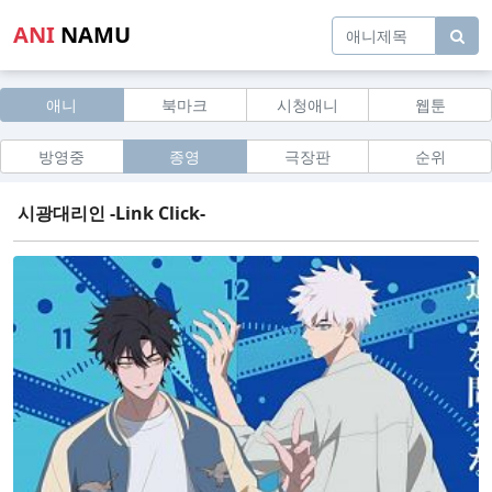
ANI
NAMU
애니
북마크
시청애니
웹툰
방영중
종영
극장판
순위
시광대리인 -Link Click-