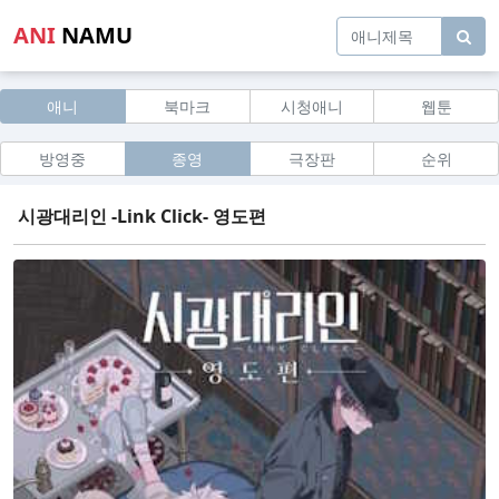
ANI
NAMU
애니
북마크
시청애니
웹툰
방영중
종영
극장판
순위
시광대리인 -Link Click- 영도편