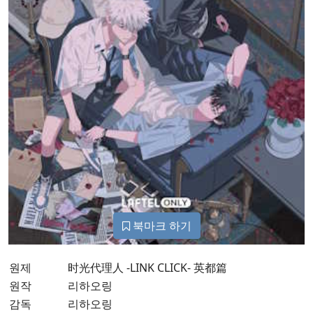
북마크 하기
원제
时光代理人 -LINK CLICK- 英都篇
원작
리하오링
감독
리하오링