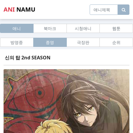
ANI
NAMU
애니
북마크
시청애니
웹툰
방영중
종영
극장판
순위
신의 탑 2nd SEASON