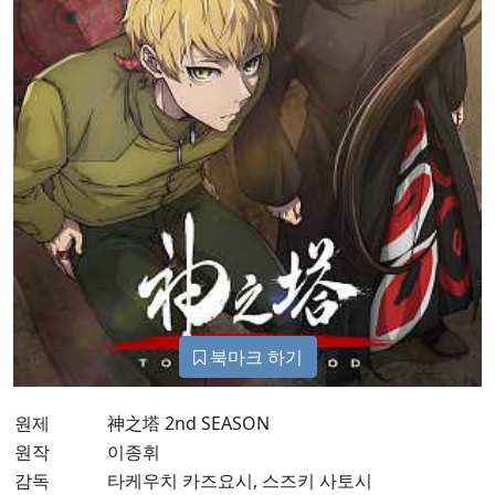
북마크 하기
원제
神之塔 2nd SEASON
원작
이종휘
감독
타케우치 카즈요시, 스즈키 사토시