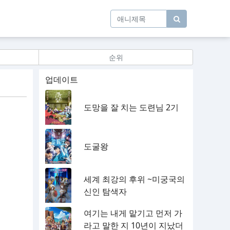
순위
업데이트
도망을 잘 치는 도련님 2기
도굴왕
세계 최강의 후위 ~미궁국의
신인 탐색자
여기는 내게 맡기고 먼저 가
라고 말한 지 10년이 지났더