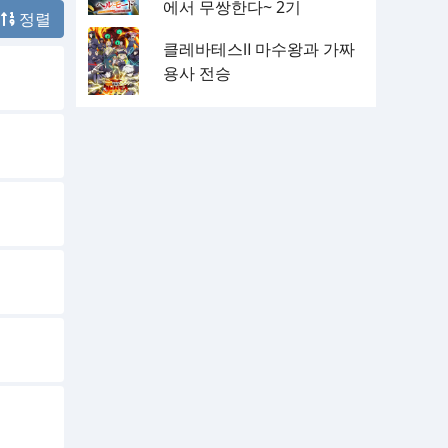
에서 무쌍한다~ 2기
정렬
클레바테스Ⅱ 마수왕과 가짜
용사 전승