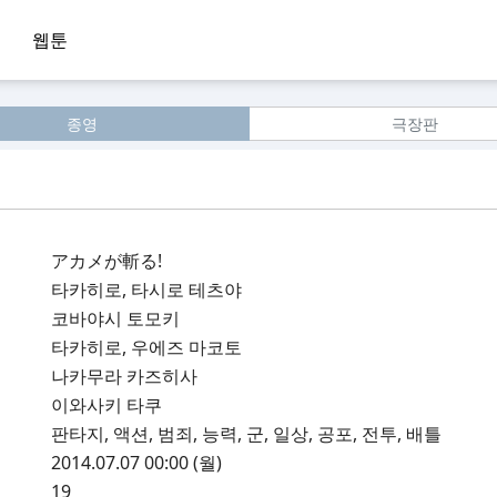
웹툰
종영
극장판
アカメが斬る!
타카히로, 타시로 테츠야
코바야시 토모키
타카히로, 우에즈 마코토
나카무라 카즈히사
이와사키 타쿠
판타지, 액션, 범죄, 능력, 군, 일상, 공포, 전투, 배틀
2014.07.07 00:00 (월)
19