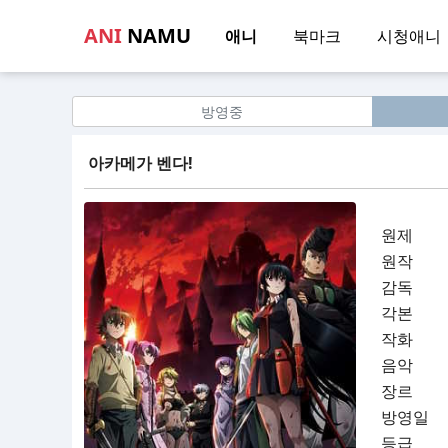
ANI
NAMU
애니
북마크
시청애니
방영중
아카메가 벤다!
원제
원작
감독
각본
작화
음악
장르
방영일
등급