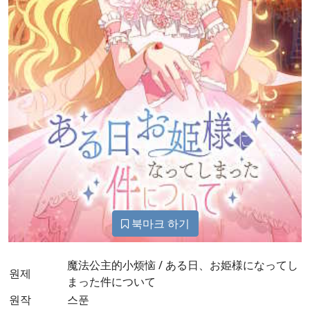
북마크 하기
魔法公主的小烦恼 / ある日、お姫様になってし
원제
まった件について
원작
스푼