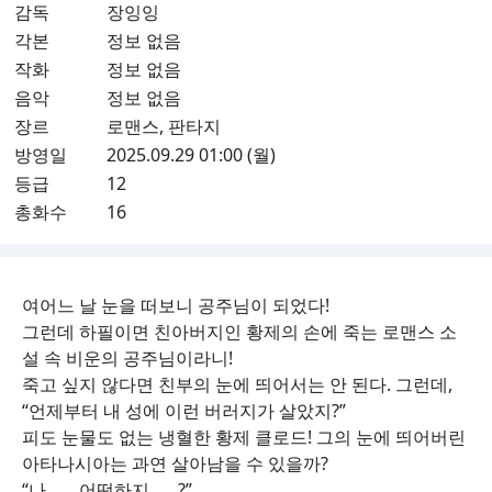
감독
장잉잉
각본
정보 없음
작화
정보 없음
음악
정보 없음
장르
로맨스, 판타지
방영일
2025.09.29 01:00 (월)
등급
12
총화수
16
여어느 날 눈을 떠보니 공주님이 되었다!
그런데 하필이면 친아버지인 황제의 손에 죽는 로맨스 소
설 속 비운의 공주님이라니!
죽고 싶지 않다면 친부의 눈에 띄어서는 안 된다. 그런데,
“언제부터 내 성에 이런 버러지가 살았지?”
피도 눈물도 없는 냉혈한 황제 클로드! 그의 눈에 띄어버린
아타나시아는 과연 살아남을 수 있을까?
“나…… 어떡하지……?”