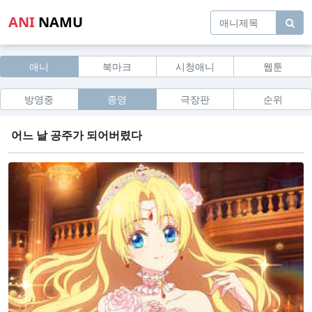
ANI
NAMU
애니
북마크
시청애니
웹툰
방영중
종영
극장판
순위
어느 날 공주가 되어버렸다