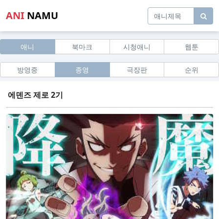
ANI
NAMU
애니
북마크
시청애니
웹툰
방영중
종영
극장판
순위
에덴즈 제로 2기