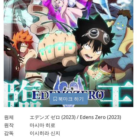
북마크 하기
원제
エデンズ ゼロ (2023) / Edens Zero (2023)
원작
마시마 히로
감독
이시히라 신지