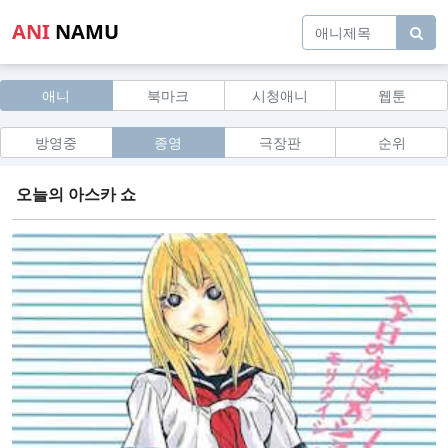
ANI
NAMU
애니
북마크
시청애니
웹툰
방영중
종영
극장판
순위
오늘의 아스카 쇼