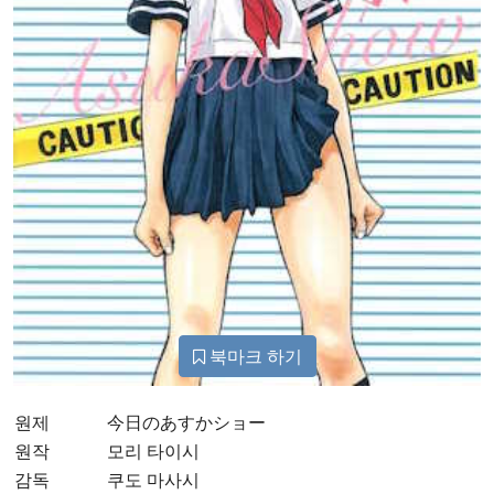
북마크 하기
원제
今日のあすかショー
원작
모리 타이시
감독
쿠도 마사시