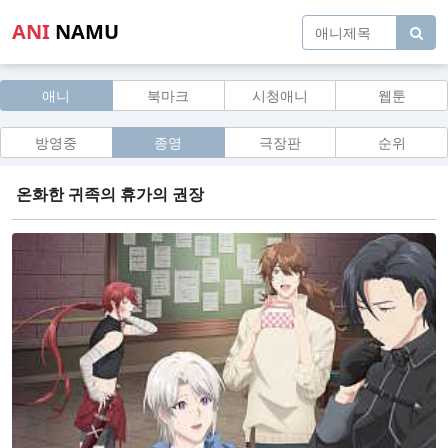
ANI
NAMU
애니
북마크
시청애니
웹툰
방영중
종영
극장판
순위
온화한 귀족의 휴가의 권장