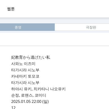
웹툰
종영
극장판
妃教育から逃げたい私
사와노 이즈미
타가시라 시노부
카네마키 토모코
타가시라 시노부
하야시 유키, 치카타니 나오유키
순정, 로맨스, 코미디
2025.01.05 22:00 (일)
12