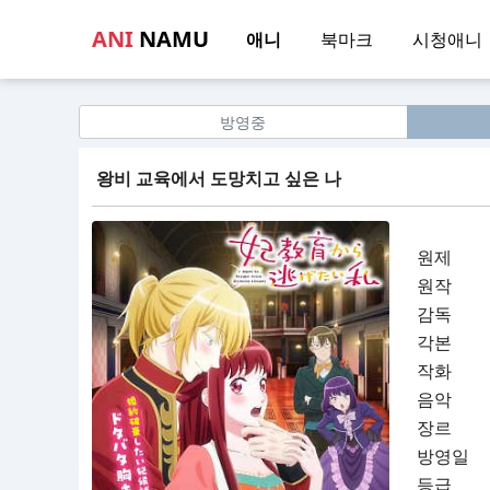
ANI
NAMU
애니
북마크
시청애니
방영중
왕비 교육에서 도망치고 싶은 나
원제
원작
감독
각본
작화
음악
장르
방영일
등급