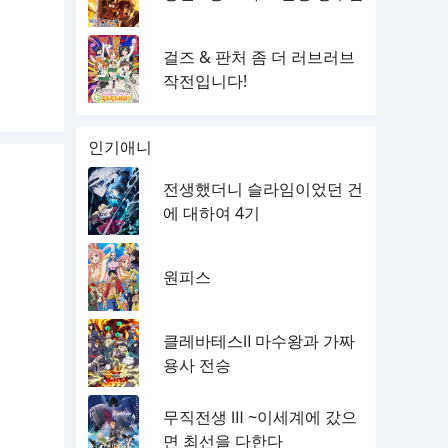
걸즈 & 판처 좀 더 러브러브
작전입니다!
인기애니
전생했더니 슬라임이었던 건
에 대하여 4기
원피스
클레바테스Ⅱ 마수왕과 가짜
용사 전승
무직전생 Ⅲ ~이세계에 갔으
면 최선을 다한다