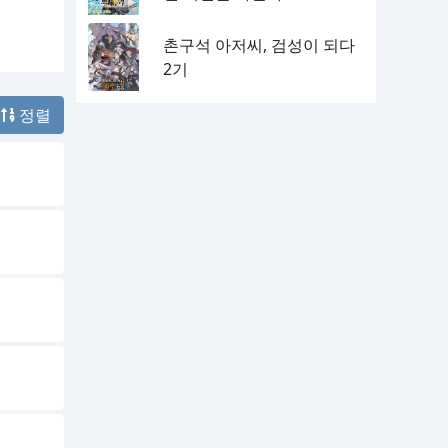
촌구석 아저씨, 검성이 되다
2기
정렬