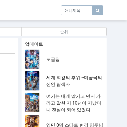
순위
업데이트
도굴왕
세계 최강의 후위 ~미궁국의
신인 탐색자
여기는 내게 맡기고 먼저 가
라고 말한 지 10년이 지났더
니 전설이 되어 있었다
영민 0명 스타트 변경 영주님