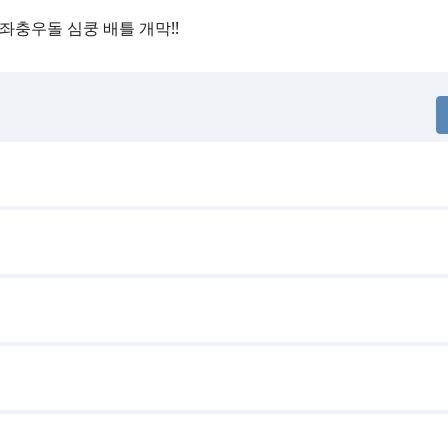
좌충우돌 심쿵 배틀 개막!!