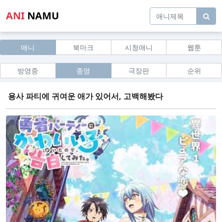
ANI
NAMU
애니
북마크
시청애니
웹툰
방영중
종영
극장판
순위
용사 파티에 귀여운 애가 있어서, 고백해봤다