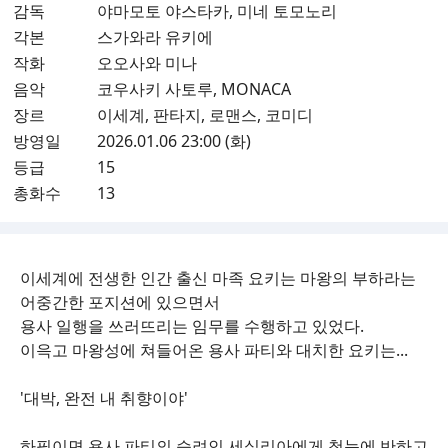
감독
야마모토 야스타카, 미네 토모노리
각본
스가와라 유키에
작화
오오사와 미나
음악
코우사키 사토루, MONACA
장르
이세계, 판타지, 로맨스, 코미디
방영일
2026.01.06 23:00 (화)
등급
15
총화수
13
이세계에 전생한 인간 출신 마족 요키는 마왕의 부하라는
어중간한 포지션에 있으면서
용사 일행을 쓰러뜨리는 임무를 수행하고 있었다.
이윽고 마왕성에 쳐들어온 용사 파티와 대치한 요키는...
'대박, 완전 내 취향이야'
하필이면 용사 파티의 승려인 세실리아에게 첫눈에 반하고