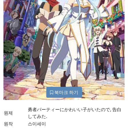
북마크 하기
勇者パーティーにかわいい子がいたので, 告白
원제
してみた.
원작
스이세이