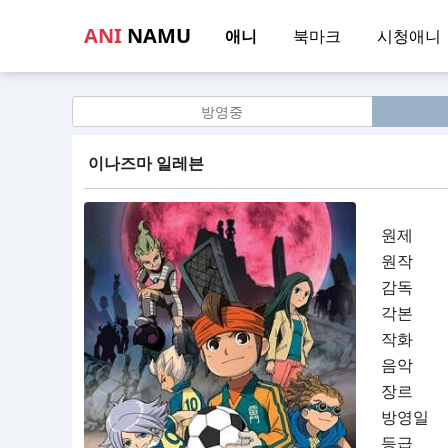
ANI
NAMU
애니
북마크
시청애니
방영중
이나즈마 일레븐
원제
원작
감독
각본
작화
음악
장르
방영일
등급