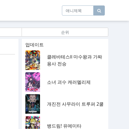
순위
업데이트
클레바테스Ⅱ 마수왕과 가짜
용사 전승
소녀 괴수 캐러멜리제
개진전 사무라이 트루퍼 2쿨
뱅드림! 유메미타