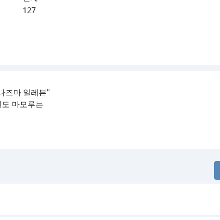
127
나즈마 일레븐"
엔도 마모루는