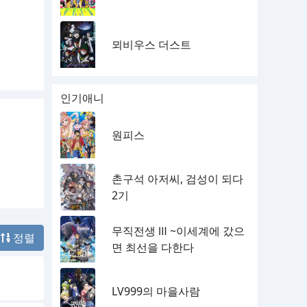
뫼비우스 더스트
인기애니
원피스
촌구석 아저씨, 검성이 되다
2기
무직전생 Ⅲ ~이세계에 갔으
정렬
면 최선을 다한다
LV999의 마을사람