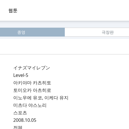
웹툰
종영
극장판
イナズマイレブン
Level-5
아키야마 카츠히토
토미오카 아츠히로
이노우에 유코, 이케다 유지
미츠다 야스노리
스포츠
2008.10.05
전체