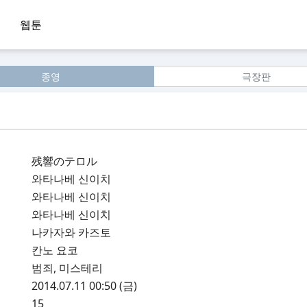
웹툰
종영
극장판
残響のテロル
와타나베 신이치
와타나베 신이치
와타나베 신이치
나카자와 카즈토
칸노 요코
범죄, 미스테리
2014.07.11 00:50 (금)
15