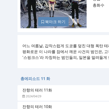
총화수
북마크 하기
어느 여름날, 갑작스럽게 도쿄를 덮친 대형 폭탄 테
평화로운 이 나라를 잠에서 깨운 사건의 범인은, 고
'스핑크스'라 자칭하는 범인들의, 일본을 말려들게 
총에피소드 11 화
잔향의 테러 11화
2024/04/29
잔향의 테러 10화