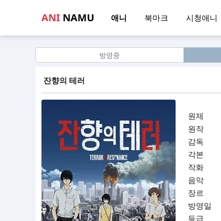
ANI
NAMU
애니
북마크
시청애니
방영중
잔향의 테러
원제
원작
감독
각본
작화
음악
장르
방영일
등급