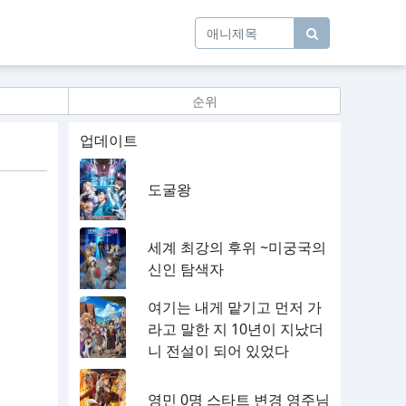
순위
업데이트
도굴왕
세계 최강의 후위 ~미궁국의
신인 탐색자
여기는 내게 맡기고 먼저 가
라고 말한 지 10년이 지났더
니 전설이 되어 있었다
영민 0명 스타트 변경 영주님