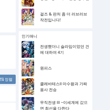
걸즈 & 판처 좀 더 러브러브
작전입니다!
인기애니
전생했더니 슬라임이었던 건
에 대하여 4기
원피스
정렬
클레바테스Ⅱ 마수왕과 가짜
용사 전승
무직전생 Ⅲ ~이세계에 갔으
면 최선을 다한다