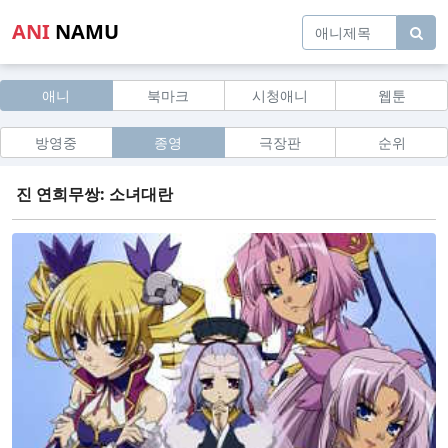
ANI
NAMU
애니
북마크
시청애니
웹툰
방영중
종영
극장판
순위
진 연희무쌍: 소녀대란