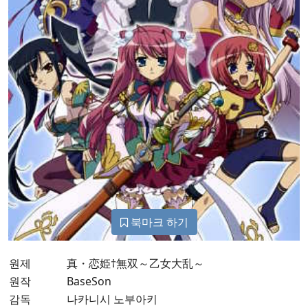
북마크 하기
원제
真・恋姫†無双～乙女大乱～
원작
BaseSon
감독
나카니시 노부아키