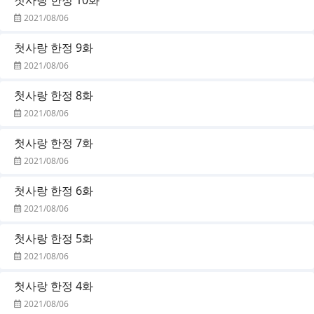
2021/08/06
첫사랑 한정 9화
2021/08/06
첫사랑 한정 8화
2021/08/06
첫사랑 한정 7화
2021/08/06
첫사랑 한정 6화
2021/08/06
첫사랑 한정 5화
2021/08/06
첫사랑 한정 4화
2021/08/06