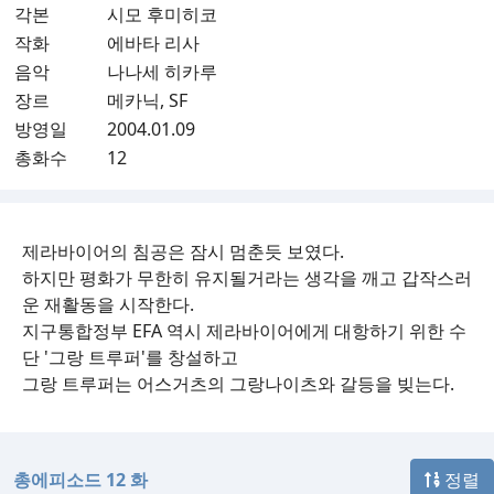
각본
시모 후미히코
작화
에바타 리사
음악
나나세 히카루
장르
메카닉, SF
방영일
2004.01.09
총화수
12
제라바이어의 침공은 잠시 멈춘듯 보였다.
하지만 평화가 무한히 유지될거라는 생각을 깨고 갑작스러
운 재활동을 시작한다.
지구통합정부 EFA 역시 제라바이어에게 대항하기 위한 수
단 '그랑 트루퍼'를 창설하고
그랑 트루퍼는 어스거츠의 그랑나이츠와 갈등을 빚는다.
총에피소드 12 화
정렬