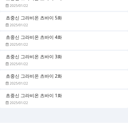
2025/01/22
초중신 그라비온 츠바이 5화
2025/01/22
초중신 그라비온 츠바이 4화
2025/01/22
초중신 그라비온 츠바이 3화
2025/01/22
초중신 그라비온 츠바이 2화
2025/01/22
초중신 그라비온 츠바이 1화
2025/01/22