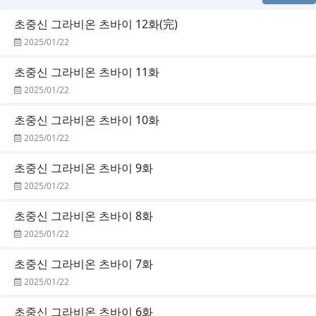
초중신 그라비온 츠바이 12화(完)
2025/01/22
초중신 그라비온 츠바이 11화
2025/01/22
초중신 그라비온 츠바이 10화
2025/01/22
초중신 그라비온 츠바이 9화
2025/01/22
초중신 그라비온 츠바이 8화
2025/01/22
초중신 그라비온 츠바이 7화
2025/01/22
초중신 그라비온 츠바이 6화