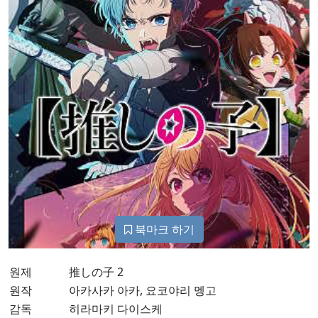
북마크 하기
원제
推しの子 2
원작
아카사카 아카, 요코야리 멩고
감독
히라마키 다이스케