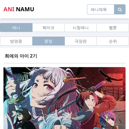
ANI
NAMU
애니
북마크
시청애니
웹툰
방영중
종영
극장판
순위
최애의 아이 2기