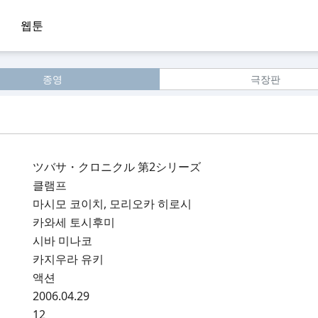
웹툰
종영
극장판
ツバサ・クロニクル 第2シリーズ
클램프
마시모 코이치, 모리오카 히로시
카와세 토시후미
시바 미나코
카지우라 유키
액션
2006.04.29
12