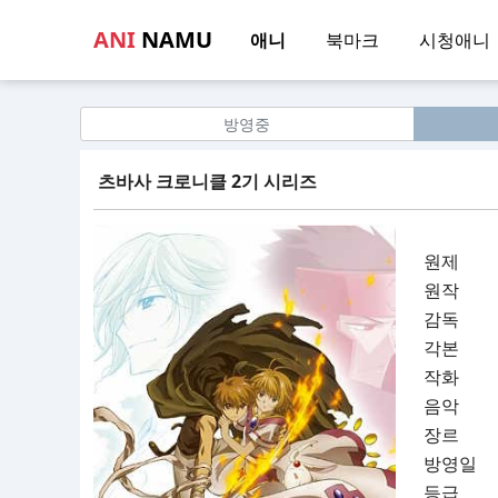
ANI
NAMU
애니
북마크
시청애니
방영중
츠바사 크로니클 2기 시리즈
원제
원작
감독
각본
작화
음악
장르
방영일
등급