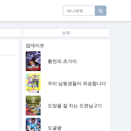
순위
업데이트
황천의 츠가이
우리 남동생들이 죄송합니다
도망을 잘 치는 도련님 2기
도굴왕