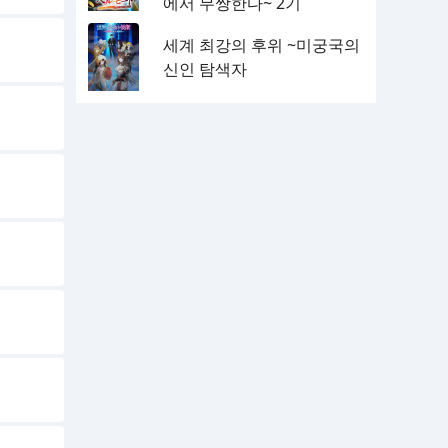
에서 무쌍한다~ 2기
세계 최강의 후위 ~미궁국의
신인 탐색자