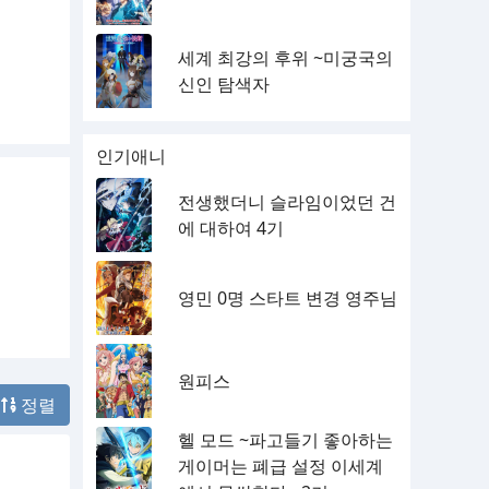
세계 최강의 후위 ~미궁국의
신인 탐색자
인기애니
전생했더니 슬라임이었던 건
에 대하여 4기
영민 0명 스타트 변경 영주님
원피스
정렬
헬 모드 ~파고들기 좋아하는
게이머는 폐급 설정 이세계