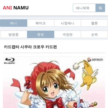
ANI
NAMU
애니
북마크
시청애니
웹툰
방영중
종영
극장판
순위
카드캡터 사쿠라 크로우 카드편