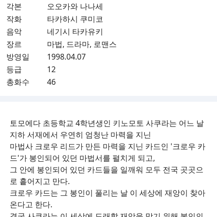
각본
오오카와 나나세
작화
타카하시 쿠미코
음악
네기시 타카유키
장르
마법, 드라마, 로맨스
방영일
1998.04.07
등급
12
총화수
46
토모에다 초등학교 4학년생인 키노모토 사쿠라는 어느 날
지하 서재에서 우연히 엄청난 마력을 지닌
마법사 크로우 리드가 만든 마력을 지닌 카드인 '크로우 카
드'가 봉인되어 있던 마법서를 펼치게 되고,
그 안에 봉인되어 있던 카드들을 일깨워 모두 전국 곳곳으
로 흩어지고 만다.
크로우 카드는 그 봉인이 풀리는 날 이 세상에 재앙이 찾아
온다고 한다.
결국 사쿠라는 이 세상에 도래할 재앙을 막기 위해 봉인의