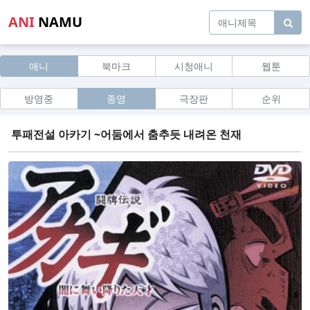
ANI
NAMU
애니
북마크
시청애니
웹툰
방영중
종영
극장판
순위
투패전설 아카기 ~어둠에서 춤추듯 내려온 천재