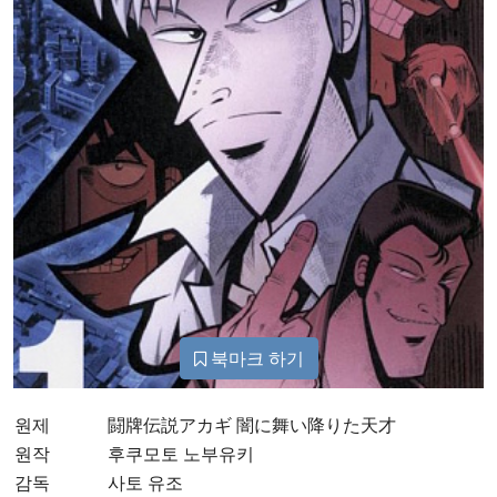
북마크 하기
원제
闘牌伝説アカギ 闇に舞い降りた天才
원작
후쿠모토 노부유키
감독
사토 유조