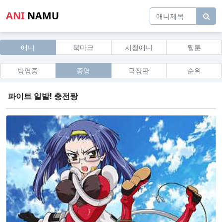
ANI
NAMU
애니
북마크
시청애니
웹툰
방영중
종영
극장판
순위
파이트 일발! 충전짱