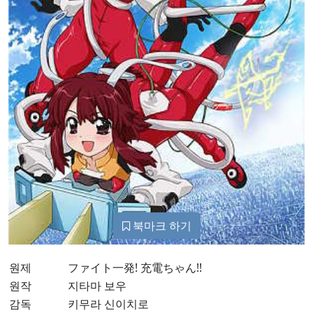
북마크 하기
원제
ファイト一発! 充電ちゃん!!
원작
지타마 보우
감독
키무라 신이치로