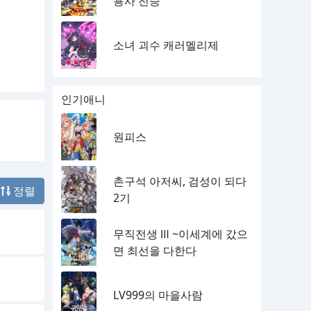
용사 전승
소녀 괴수 캐러멜리제
인기애니
원피스
촌구석 아저씨, 검성이 되다
정렬
2기
무직전생 Ⅲ ~이세계에 갔으
면 최선을 다한다
LV999의 마을사람