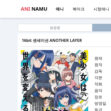
ANI
NAMU
애니
북마크
시청애니
방영중
16bit 센세이션 ANOTHER LAYER
원제
원작
감독
각본
작화
음악
장르
방영일
등급