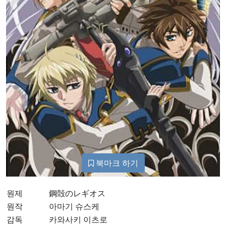
북마크 하기
원제
鋼殻のレギオス
원작
아마기 슈스케
감독
카와사키 이츠로