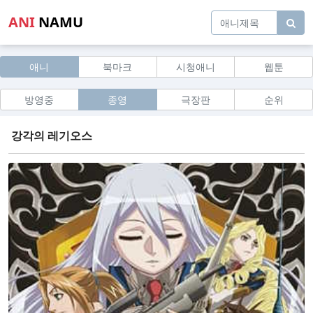
ANI
NAMU
애니
북마크
시청애니
웹툰
방영중
종영
극장판
순위
강각의 레기오스