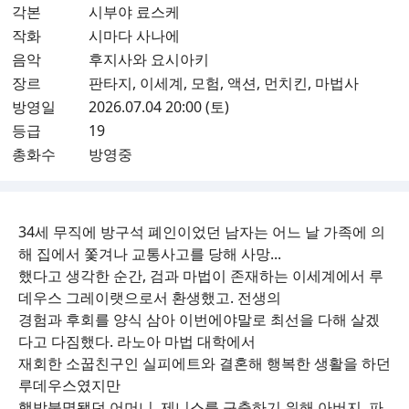
각본
시부야 료스케
작화
시마다 사나에
음악
후지사와 요시아키
장르
판타지, 이세계, 모험, 액션, 먼치킨, 마법사
방영일
2026.07.04 20:00 (토)
등급
19
총화수
방영중
34세 무직에 방구석 폐인이었던 남자는 어느 날 가족에 의
해 집에서 쫓겨나 교통사고를 당해 사망...
했다고 생각한 순간, 검과 마법이 존재하는 이세계에서 루
데우스 그레이랫으로서 환생했고. 전생의
경험과 후회를 양식 삼아 이번에야말로 최선을 다해 살겠
다고 다짐했다. 라노아 마법 대학에서
재회한 소꿉친구인 실피에트와 결혼해 행복한 생활을 하던
루데우스였지만
행방불명됐던 어머니, 제니스를 구출하기 위해 아버지, 파