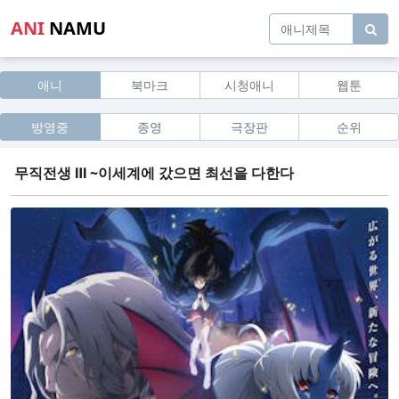
ANI
NAMU
애니
북마크
시청애니
웹툰
방영중
종영
극장판
순위
무직전생 Ⅲ ~이세계에 갔으면 최선을 다한다