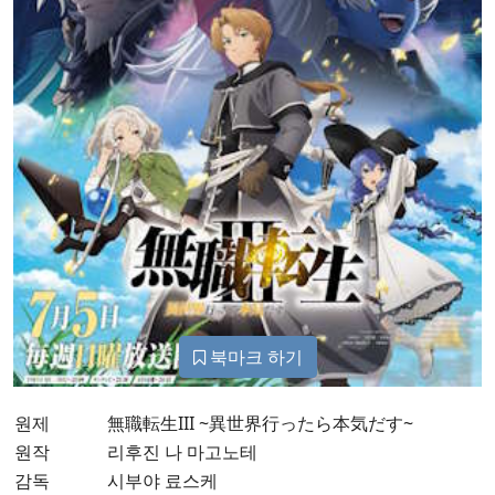
북마크 하기
원제
無職転生III ~異世界行ったら本気だす~
원작
리후진 나 마고노테
감독
시부야 료스케