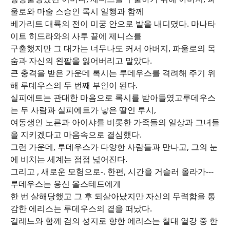
울로와 마술 스승인 록시 일행과 함께
베가리트 대륙의 전이 미궁 안으로 발을 내디뎠다. 마나타
이트 히드라와의 사투 끝에 제니스를
구출했지만 그 대가는 너무나도 커서 아버지, 파울로의 목
숨과 자신의 왼팔을 잃어버리고 말았다.
큰 충격을 받은 가운데 록시는 루데우스를 격려해 주기 위
해 루데우스의 두 번째 부인이 된다.
실피에트는 관대한 마음으로 록시를 받아들였고루데우스
는 두 사람과 실피에트가 낳은 딸인 루시,
여동생인 노른과 아이샤를 비롯한 가족들의 일상과 그녀들
을 지키겠다고 마음속으로 결심했다.
그런 가운데, 루데우스가 다양한 사람들과 만나고, 그의 눈
에 비치는 세계는 점점 넓어진다.
그리고 , 새로운 모험으로-. 한편, 시간을 거슬러 올라가---
루데우스는 용신 올스테드에게
한 번 살해당했고 그 후 되살아났지만 자신의 무력함을 통
감한 에리스는 루데우스의 곁을 떠났다.
길레느와 함께 검의 성지로 향한 에리스는 칠대 열강 중 한