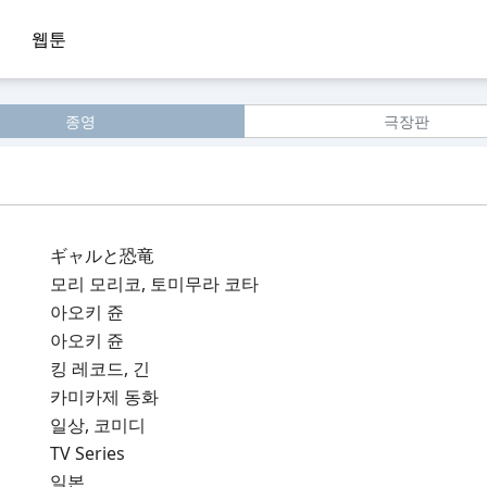
웹툰
종영
극장판
ギャルと恐竜
모리 모리코, 토미무라 코타
아오키 쥰
아오키 쥰
킹 레코드, 긴
카미카제 동화
일상, 코미디
TV Series
일본