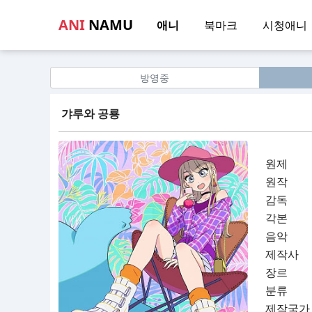
ANI
NAMU
애니
북마크
시청애니
방영중
갸루와 공룡
원제
원작
감독
각본
음악
제작사
장르
분류
제작국가