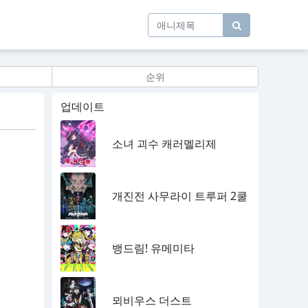
순위
업데이트
소녀 괴수 캐러멜리제
개진전 사무라이 트루퍼 2쿨
뱅드림! 유메미타
뫼비우스 더스트