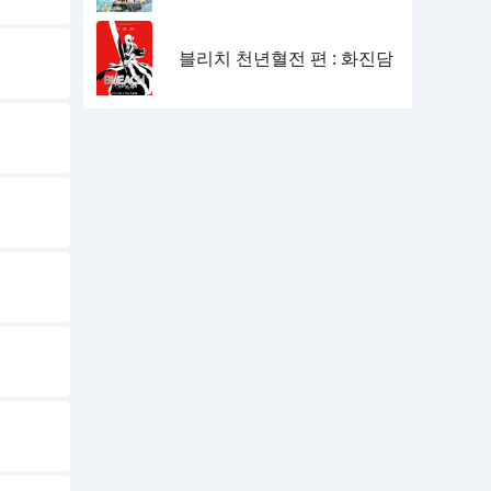
블리치 천년혈전 편 : 화진담