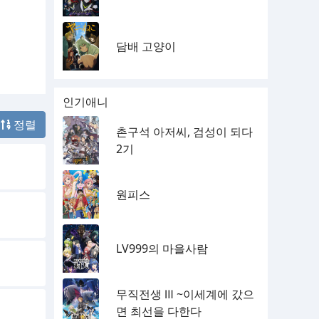
담배 고양이
인기애니
정렬
촌구석 아저씨, 검성이 되다
2기
원피스
LV999의 마을사람
무직전생 Ⅲ ~이세계에 갔으
면 최선을 다한다