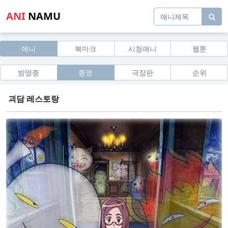
ANI
NAMU
애니
북마크
시청애니
웹툰
방영중
종영
극장판
순위
괴담 레스토랑