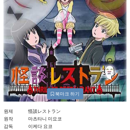
북마크 하기
원제
怪談レストラン
원작
마츠타니 미요코
감독
이케다 요코