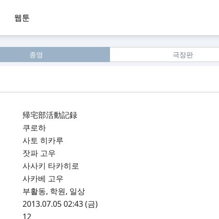
웹툰
종영
극장판
帰宅部活動記録
쿠로하
사토 히카루
잣파 고우
사사키 타카히로
사카베 고우
부활동, 학원, 일상
2013.07.05 02:43 (금)
12