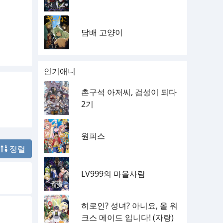
담배 고양이
인기애니
촌구석 아저씨, 검성이 되다
2기
원피스
정렬
LV999의 마을사람
히로인? 성녀? 아니요, 올 워
크스 메이드 입니다! (자랑)