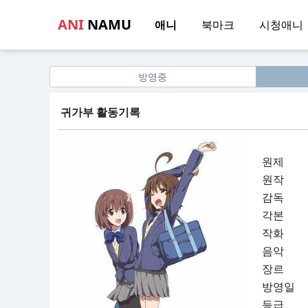
ANI
NAMU
애니
북마크
시청애니
방영중
귀가부 활동기록
원제
원작
감독
각본
작화
음악
장르
방영일
등급