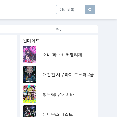
순위
업데이트
소녀 괴수 캐러멜리제
개진전 사무라이 트루퍼 2쿨
뱅드림! 유메미타
뫼비우스 더스트