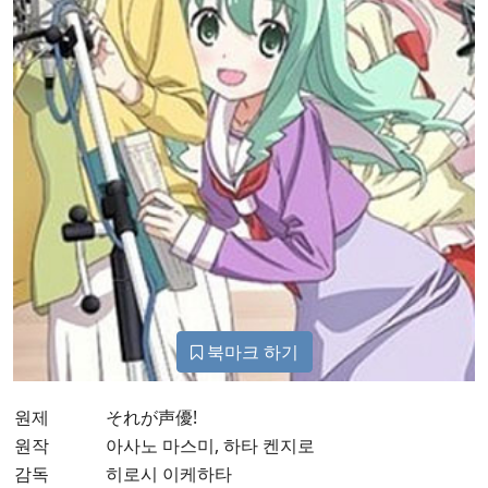
북마크 하기
원제
それが声優!
원작
아사노 마스미, 하타 켄지로
감독
히로시 이케하타