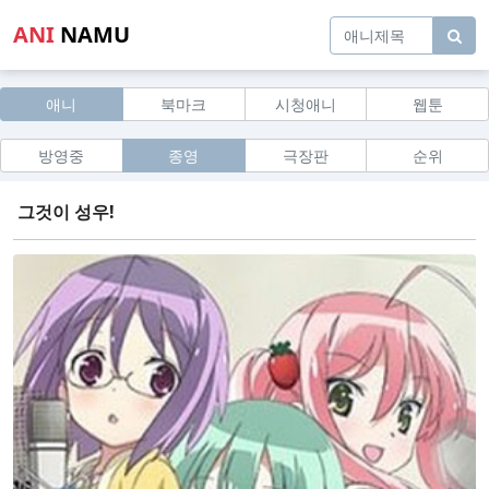
ANI
NAMU
애니
북마크
시청애니
웹툰
방영중
종영
극장판
순위
그것이 성우!