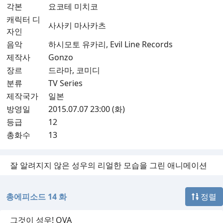
각본
요코테 미치코
캐릭터 디
사사키 마사카츠
자인
음악
하시모토 유카리, Evil Line Records
제작사
Gonzo
장르
드라마, 코미디
분류
TV Series
제작국가
일본
방영일
2015.07.07 23:00 (화)
등급
12
총화수
13
잘 알려지지 않은 성우의 리얼한 모습을 그린 애니메이션​
총에피소드 14 화
정렬
그것이 성우! OVA