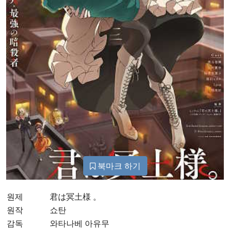
북마크 하기
원제
君は冥土様 。
원작
쇼탄
감독
와타나베 아유무