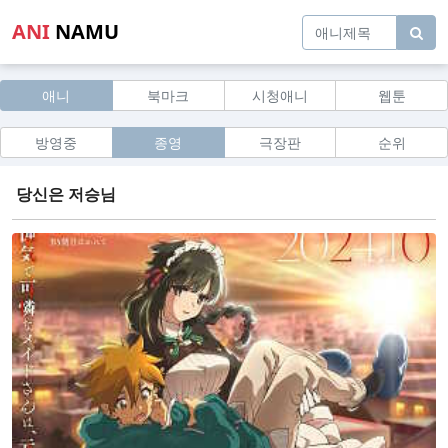
ANI
NAMU
애니
북마크
시청애니
웹툰
방영중
종영
극장판
순위
당신은 저승님