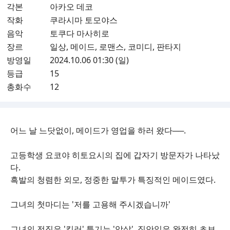
각본
아카오 데코
작화
쿠라시마 토모야스
음악
토쿠다 마사히로
장르
일상, 메이드, 로맨스, 코미디, 판타지
방영일
2024.10.06 01:30 (일)
등급
15
총화수
12
어느 날 느닷없이, 메이드가 영업을 하러 왔다──.
고등학생 요코야 히토요시의 집에 갑자기 방문자가 나타났
다.
흑발의 청렴한 외모, 정중한 말투가 특징적인 메이드였다.
그녀의 첫마디는 '저를 고용해 주시겠습니까'
그녀의 전직은 '킬러' 특기는 '암살', 집안일은 완전히 초보