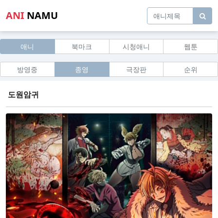
ANI
NAMU
애니
북마크
시청애니
웹툰
방영중
종영
극장판
순위
도원암귀