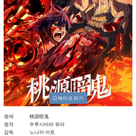
북마크 하기
원제
桃源暗鬼
원작
우루시바라 유라
감독
노나카 아토