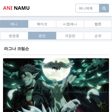
ANI
NAMU
애니
북마크
시청애니
웹툰
방영중
종영
극장판
순위
라그나 크림슨