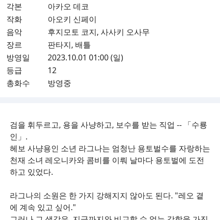
각본
아카오 데코
작화
아오키 신페이
음악
후지모토 코지, 사사키 오사무
장르
판타지, 배틀
방영일
2023.10.01 01:00 (일)
등급
12
총화수
방영중
검을 휘두르고, 용을 사냥하고, 보수를 받는 직업 -- 「수룡
인」.
헤보 사냥용인 소년 라그나는 엄청난 용토벌수를 자랑하는
천재 소녀 레오니카와 콤비를 이뤄 날마다 용토벌에 도전
하고 있었다.
라그나의 소원은 한 가지 강해지지 않아도 된다. "레오 곁
에 계속 있고 싶어."
그러나 그 생각은, 지금까지와 비교할 수 없는 강함을 가진