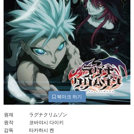
북마크 하기
원제
ラグナクリムゾン
원작
코바야시 다이키
감독
타카하시 켄