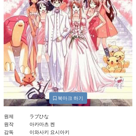
북마크 하기
원제
ラブひな
원작
아카마츠 켄
감독
이와사키 요시아키