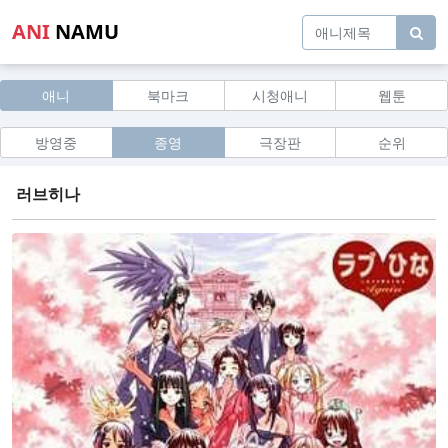
ANI
NAMU
애니
북마크
시청애니
웹툰
방영중
종영
극장판
순위
러브히나