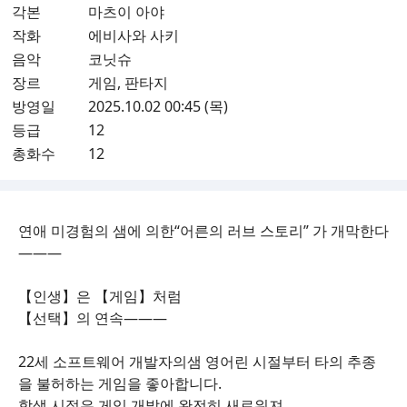
각본
마츠이 아야
작화
에비사와 사키
음악
코닛슈
장르
게임, 판타지
방영일
2025.10.02 00:45 (목)
등급
12
총화수
12
연애 미경험의 샘에 의한“어른의 러브 스토리” 가 개막한다
―――
【인생】은 【게임】처럼
【선택】의 연속―――
22세 소프트웨어 개발자의샘 영어린 시절부터 타의 추종
을 불허하는 게임을 좋아합니다.
학생 시절은 게임 개발에 완전히 새로워져,