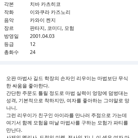
각본
치바 카츠히코
작화
이와쿠라 카즈노리
음악
카와이 켄지
장르
판타지, 코미디, 모험
방영일
2001.04.03
등급
12
총화수
24
오판 마법사 길드 학장의 손자인 리우이는 마법보단 무식
한 싸움을 좋아한다.
간단한 주문도 틀릴 정도로 마법 실력이 엉망에 덤벙대는
성격, 기본적으로 착하지만, 여자를 좋아하는 그야말로 망
나니.
그런 리우이가 친구인 아이라를 만나러 주점으로 가는데
여기서 함께 모험을 떠날 마법사를 구하는 모험가 파티를
만난다.
사제인 멜리사, 도적인 미렐, 전사인 지니. 이 셋은 여자 마