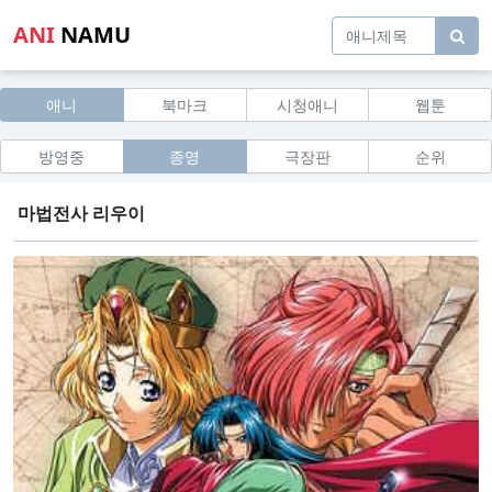
ANI
NAMU
애니
북마크
시청애니
웹툰
방영중
종영
극장판
순위
마법전사 리우이