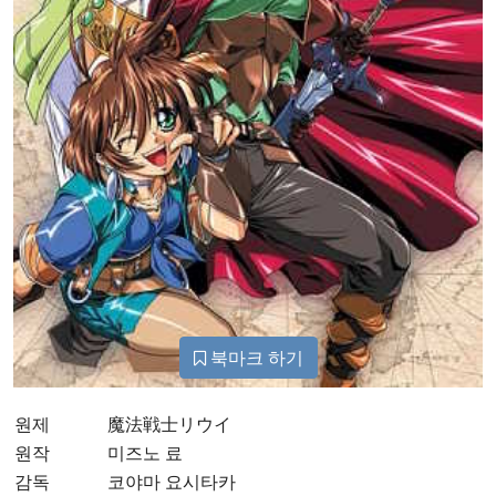
북마크 하기
원제
魔法戦士リウイ
원작
미즈노 료
감독
코야마 요시타카