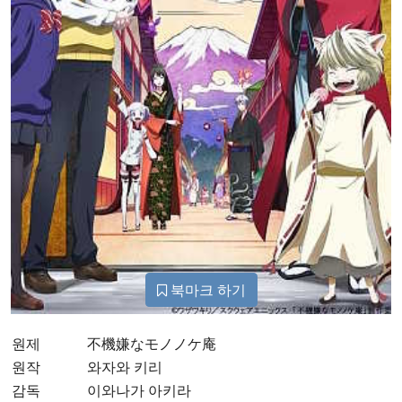
북마크 하기
원제
不機嫌なモノノケ庵
원작
와자와 키리
감독
이와나가 아키라