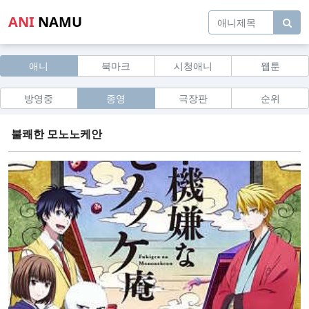
ANI
NAMU
애니
북마크
시청애니
웹툰
방영중
종영
극장판
순위
불쾌한 모노노케안