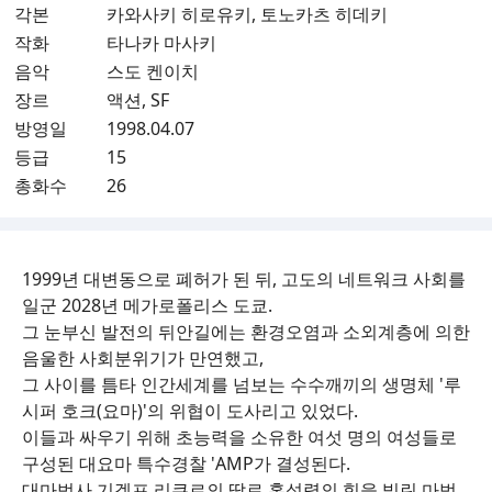
각본
카와사키 히로유키, 토노카츠 히데키
작화
타나카 마사키
음악
스도 켄이치
장르
액션, SF
방영일
1998.04.07
등급
15
총화수
26
1999년 대변동으로 폐허가 된 뒤, 고도의 네트워크 사회를
일군 2028년 메가로폴리스 도쿄.
그 눈부신 발전의 뒤안길에는 환경오염과 소외계층에 의한
음울한 사회분위기가 만연했고,
그 사이를 틈타 인간세계를 넘보는 수수깨끼의 생명체 '루
시퍼 호크(요마)'의 위협이 도사리고 있었다.
이들과 싸우기 위해 초능력을 소유한 여섯 명의 여성들로
구성된 대요마 특수경찰 'AMP가 결성된다.
대마법사 기겔프 리큐르의 딸로 혹성령의 힘을 빌린 마법