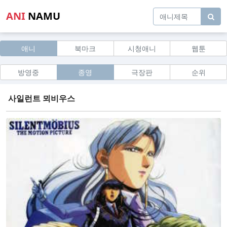
ANI
NAMU
애니
북마크
시청애니
웹툰
방영중
종영
극장판
순위
사일런트 뫼비우스