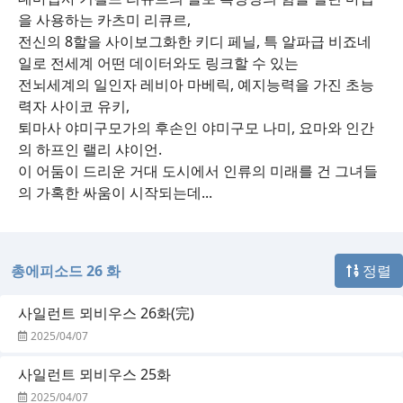
을 사용하는 카츠미 리큐르,
전신의 8할을 사이보그화한 키디 페닐, 특 알파급 비죠네
일로 전세계 어떤 데이터와도 링크할 수 있는
전뇌세계의 일인자 레비아 마베릭, 예지능력을 가진 초능
력자 사이코 유키,
퇴마사 야미구모가의 후손인 야미구모 나미, 요마와 인간
의 하프인 랠리 샤이언.
이 어둠이 드리운 거대 도시에서 인류의 미래를 건 그녀들
의 가혹한 싸움이 시작되는데...
총에피소드 26 화
정렬
사일런트 뫼비우스 26화(完)
2025/04/07
사일런트 뫼비우스 25화
2025/04/07