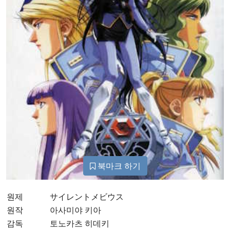
북마크 하기
원제
サイレントメビウス
원작
아사미야 키아
감독
토노카츠 히데키